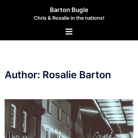
Skip
Barton Bugle
to
Chris & Rosalie in the nations!
content
Toggle
menu
Author:
Rosalie Barton